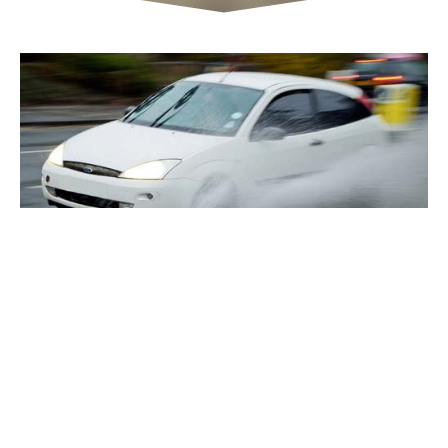
Auto­ver­si­che­rung
Ihr Kenn­zeichen: