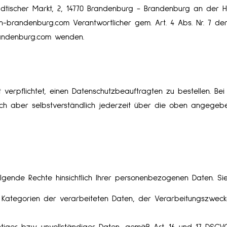
ädtischer Markt, 2, 14770 Brandenburg - Brandenburg an der Hav
n-brandenburg.com Verantwortlicher gem. Art. 4 Abs. Nr. 7 de
randenburg.com wenden.
t verpflichtet, einen Datenschutzbeauftragten zu bestellen. 
ich aber selbstverständlich jederzeit über die oben angege
lgende Rechte hinsichtlich Ihrer personenbezogenen Daten. Si
Kategorien der verarbeiteten Daten, der Verarbeitungszweck
tiger bzw. unvollständiger Daten, gemäß Art. 16 und 17 DSGV