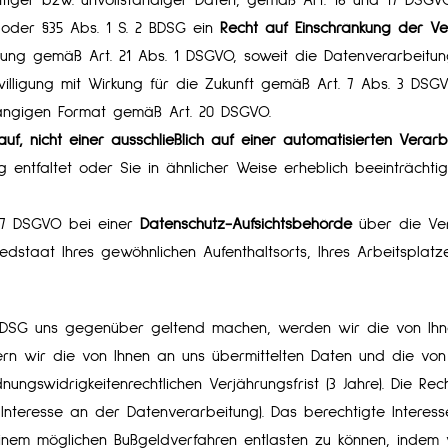
oder §35 Abs. 1 S. 2 BDSG ein
Recht auf Einschränkung der Ve
ng gemäß Art. 21 Abs. 1 DSGVO, soweit die Datenverarbeitung 
ligung mit Wirkung für die Zukunft gemäß Art. 7 Abs. 3 DSGV
ngigen Format gemäß Art. 20 DSGVO.
auf, nicht einer ausschließlich auf einer automatisierten Ver
 entfaltet oder Sie in ähnlicher Weise erheblich beeinträchtigt
77 DSGVO bei einer
Datenschutz-Aufsichtsbehörde
über die Ver
dstaat Ihres gewöhnlichen Aufenthaltsorts, Ihres Arbeitsplat
SG uns gegenüber geltend machen, werden wir die von Ihnen
chern wir die von Ihnen an uns übermittelten Daten und die v
ngswidrigkeitenrechtlichen Verjährungsfrist (3 Jahre). Die Re
 Interesse an der Datenverarbeitung). Das berechtigte Interess
nem möglichen Bußgeldverfahren entlasten zu können, indem 