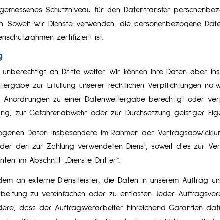
ngemessenes Schutzniveau für den Datentransfer personenbe
. Soweit wir Dienste verwenden, die personenbezogene Daten 
schutzrahmen zertifiziert ist.
g
nberechtigt an Dritte weiter. Wir können Ihre Daten aber in
ergabe zur Erfüllung unserer rechtlichen Verpflichtungen not
r Anordnungen zu einer Datenweitergabe berechtigt oder verpf
gung, zur Gefahrenabwehr oder zur Durchsetzung geistiger Eig
genen Daten insbesondere im Rahmen der Vertragsabwicklung
r den zur Zahlung verwendeten Dienst, soweit dies zur Vertrag
nten im Abschnitt „Dienste Dritter“.
dem an externe Dienstleister, die Daten in unserem Auftrag u
arbeitung zu vereinfachen oder zu entlasten. Jeder Auftragsv
ndere, dass der Auftragsverarbeiter hinreichend Garantien daf