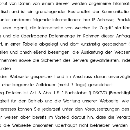
bruf von Daten von einem Server werden allgemeine Informati
atisch und ist ein grundlegender Bestandteil der Kommunikatio
ter anderem folgende Informationen: Ihre IP-Adresse, Produk
ser agent), die Internetseite von welcher Ihr Zugriff stattfa
us und die übertragene Datenmenge im Rahmen dieser Anfrage
t, in einer Tabelle abgelegt und dort kurzfristig gespeichert 
ellen und anschließend beseitigen, die Auslastung der Websei
hmen sowie die Sicherheit des Servers gewährleisten, indem
urden.
ng der Webseite gespeichert und im Anschluss daran unverzügli
 eine begrenzte Zeitdauer (meist 7 Tage) gespeichert.
-Dateien ist Art. 6 Abs. 1 S. 1 Buchstabe f) DSGVO (Berechtig
igkeit für den Betrieb und die Wartung unserer Webseite, wie
teresses können Sie jederzeit unter den Voraussetzungen des 
r weisen aber bereits im Vorfeld darauf hin, dass die Verarb
da die Webseite ansonsten überhaupt nicht betrieben werden 