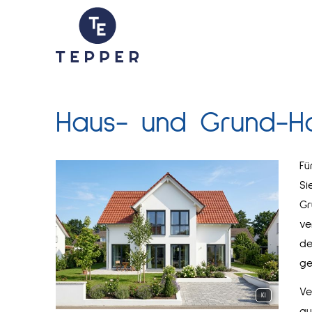
Haus- und Grund-Haft
Fü
Si
Gr
ve
de
ge
Ve
KI
au