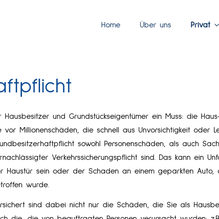
Home
Über uns
Privat
­pflicht
r Hausbesitzer und Grundstückseigentümer ein Muss: die Haus- u
e vor Millionenschäden, die schnell aus Unvorsichtigkeit oder L
undbesitzerhaftpflicht sowohl Per­sonenschäden, als auch S
rnachlässigter Verkehrssicherungspflicht sind. Das kann ein Un
r Haustür sein oder der Schaden an einem geparkten Auto, 
troffen wurde.
rsichert sind dabei nicht nur die Schäden, die Sie als Hausb
ch die, die von beauftragten Per­sonen verursacht wurden: z.B