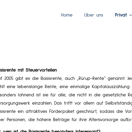
Home
Über uns
Privat
sisrente mit Steuervorteilen
it 2005 gibt es die Basisrente, auch „Rürup-Rente“ genannt. Je
hlt eine lebenslange Rente, eine einmalige Kapitalauszahlung
sonders lohnend ist sie für alle, die nicht in die gesetzliche
rsorgungswerk einzahlen. Das trifft vor allem auf Selbstständi
sisrente ein attraktives Förderpaket geschnürt, sodass die Vo
er Per­sonen, die höhere Beträge für ihre Alters­vorsorge aufbri
r wen ist die Basisrente besonders interessant?