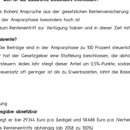
ine (hohen) Ansprüche aus der gesetzlichen Rentenversicherun
in der Ansparphase besonders hoch ist
 zum Renteneintritt zur Verfügung haben und in dieser Zeit m
sisrente?
 Die Beiträge sind in der Ansparphase zu 100 Prozent steuerl
er hat der Gesetzgeber eine Staffelung beschlossen, die abhän
rsteuern. Jedes Jahr steigt dieser Anteil um 0,5%-Punkte, soda
uersatz oft geringer ist als zu Erwerbszeiten, lohnt die Basi
gung
ausgabe absetzbar
iegt er bei 29.344 Euro p.a. (Ledige) und 58.688 Euro p.a. (Verhei
 Renteneintritts abhängig (ab 2058 zu 100%)