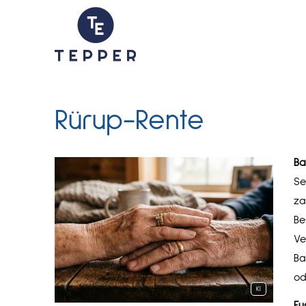
Rürup-Rente
Ba
Se
za
Be
Ve
Ba
od
KI
Fü