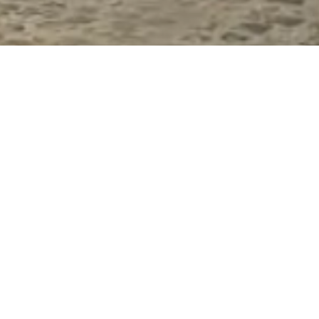
Mietrechtsschutz: Entspannt
bleiben, wenn der Vermieter
stresst